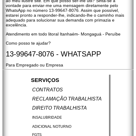
ao meu ilustre site. Em que posso ser-lhe útil? Sinta-se à
vontade para enviar-me uma mensagem diretamente pelo
WhatsApp no número 13-99647-8076. Assim que possível,
estarei pronto a responder-lhe, indicando-lhe o caminho mais
adequado para solucionar sua demanda com primazia e
excelência.
Atendimento em todo litoral Itanhaém- Mongaguá - Peruíbe
Como posso te ajudar?
13-99647-8076 - WHATSAPP
Para Empregado ou Empresa
SERVIÇOS
CONTRATOS
RECLAMAÇÃO TRABALHISTA
DIREITO TRABALHISTA
INSALUBRIDADE
ADICIONAL NOTURNO
FGTS