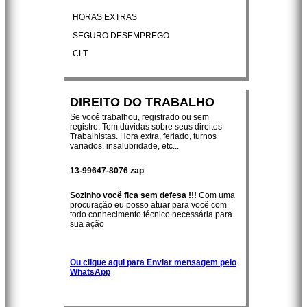
HORAS EXTRAS
SEGURO DESEMPREGO
CLT
DIREITO DO TRABALHO
Se você trabalhou, registrado ou sem
registro. Tem dúvidas sobre seus direitos
Trabalhistas. Hora extra, feriado, turnos
variados, insalubridade, etc...
13-99647-8076 zap
Sozinho você fica sem defesa !!!
Com uma
procuração eu posso atuar para você com
todo conhecimento técnico necessária para
sua ação
Ou clique aqui para Enviar mensagem pelo
WhatsApp